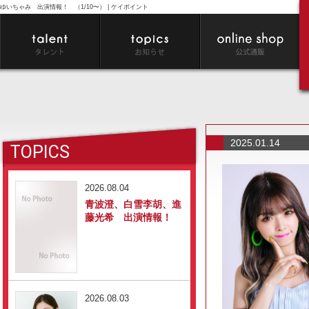
ゆいちゃみ 出演情報！ （1/10〜） | ケイポイント
2025.01.14
TOPICS
2026.08.04
青波澄、白雪李胡、進
藤光希 出演情報！
2026.08.03