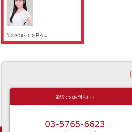
前のお知らせを見る...
電話でのお問合わせ
03-5765-6623