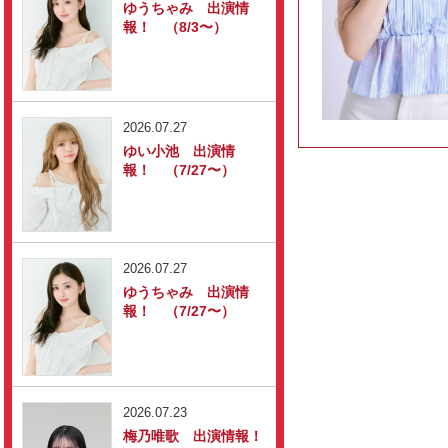
ゆうちゃみ 出演情
報！ （8/3〜）
2026.07.27
ゆい小池 出演情
報！ （7/27〜）
2026.07.27
ゆうちゃみ 出演情
報！ （7/27〜）
2026.07.23
梅乃唯歌 出演情報！