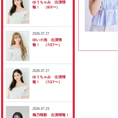
ゆうちゃみ 出演情
報！ （8/3〜）
2026.07.27
ゆい小池 出演情
報！ （7/27〜）
2026.07.27
ゆうちゃみ 出演情
報！ （7/27〜）
2026.07.23
梅乃唯歌 出演情報！