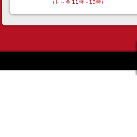
（月～金 11時～19時）