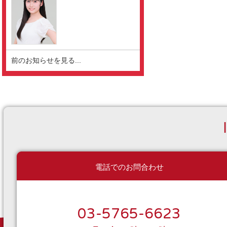
前のお知らせを見る...
電話でのお問合わせ
03-5765-6623