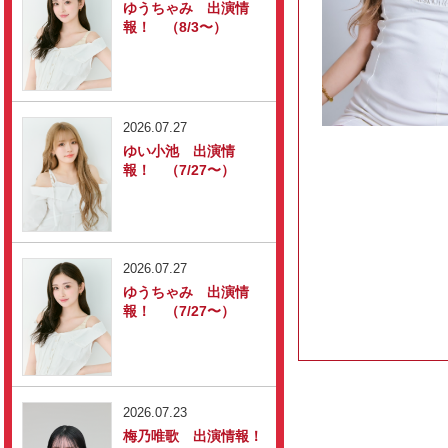
ゆうちゃみ 出演情
報！ （8/3〜）
2026.07.27
ゆい小池 出演情
報！ （7/27〜）
2026.07.27
ゆうちゃみ 出演情
報！ （7/27〜）
2026.07.23
梅乃唯歌 出演情報！