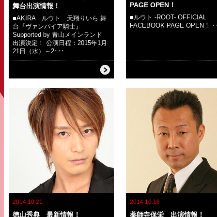
PAGE OPEN！
舞台出演情報！
■ルウト -ROOT- OFFICIAL
■AKIRA ルウト 天翔りいら 舞
FACEBOOK PAGE OPEN！ ･
台『ヴァンパイア騎士』
Supported by 青山メインランド
出演決定！ 公演日程：2015年1月
21日（水）～2･･･
2014.10.21
2014.10.18
徳山秀典 最新情報！
薬師寺保栄 出演情報！