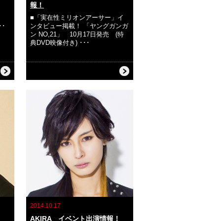
報！
■「実在性ミリオンアーサー」イ
･･
ンタビュー掲載！ 「ヤングガンガ
ン NO,21」 10月17日発売 (特
典DVD映像付き) ･･･
2014.10.17
AKIRA イベント出演情報！