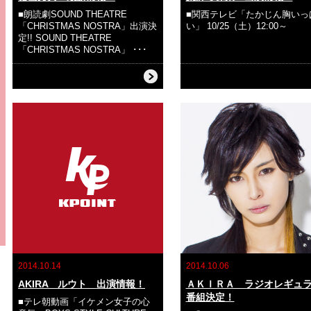
■朗読劇SOUND THEATRE
■関西テレビ「たかじん胸いっ
「CHRISTMAS NOSTRA」出演決
い」 10/25（土）12:00～
定!! SOUND THEATRE
「CHRISTMAS NOSTRA」 ･･･
2014.10.14
2014.10.06
AKIRA ルウト 出演情報！
ＡＫＩＲＡ ラジオレギュ
番組決定！
■テレ朝動画「イケメン女子の心