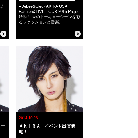
ぱ
■Debee&Cleo×AKIRA USA
Fashion&LIVE TOUR 2015 Project
始動！ 今のトーキョーシーンを彩
るファッションと音楽、･･･
2014.10.06
ラー
ＡＫＩＲＡ イベント出演情
報！