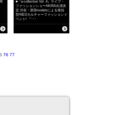
DE
■『a-collection Vol .4』ライブ・
ファッションショーAKIRA出演決
定 渋谷・原宿modelsによる発信
型!NEOカルチャーファッションイ
ベント! 『･･･
5
76
77