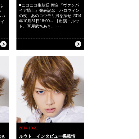
■ニコニコ生放送 舞台『ヴァンパ
ふ
イア騎士』発表記念 ハロウィン
）
の夜、あのコウモリ男を探せ 2014
ンセ
年10月31日18:00～ 【出演：ルウ
サイ
ト、喜屋武ちあき、･･･
2014.10.21
OK
ルウト インタビュー掲載情