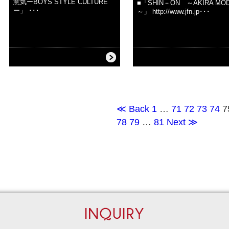
意気ーBOYS STYLE CULTURE
■「SHIN－ON ～AKIRA MO
ー」 ･･･
～」 http://www.jfn.jp･･･
≪ Back
1
…
71
72
73
74
7
78
79
…
81
Next ≫